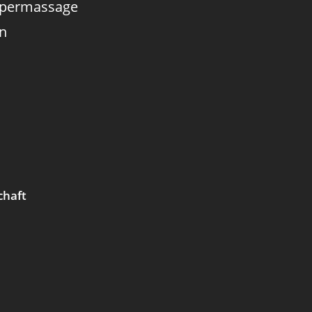
örpermassage
n
chaft